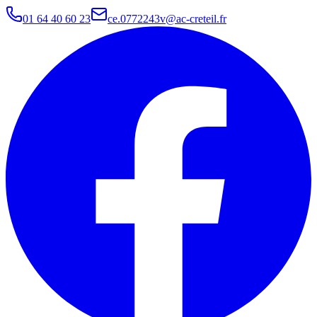
01 64 40 60 23
ce.0772243v@ac-creteil.fr