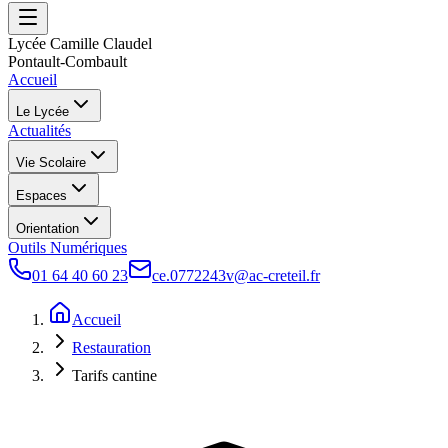
Lycée Camille Claudel
Pontault-Combault
Accueil
Le Lycée
Actualités
Vie Scolaire
Espaces
Orientation
Outils Numériques
01 64 40 60 23
ce.0772243v@ac-creteil.fr
Accueil
Restauration
Tarifs cantine