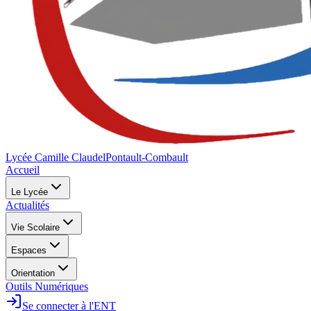
Lycée Camille Claudel
Pontault-Combault
Accueil
Le Lycée
Actualités
Vie Scolaire
Espaces
Orientation
Outils Numériques
Se connecter à l'ENT