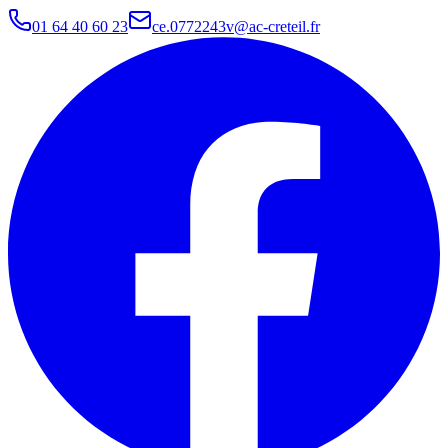
01 64 40 60 23
ce.0772243v@ac-creteil.fr