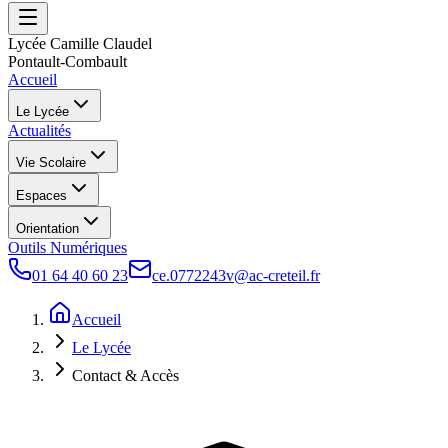
Lycée Camille Claudel
Pontault-Combault
Accueil
Le Lycée
Actualités
Vie Scolaire
Espaces
Orientation
Outils Numériques
01 64 40 60 23
ce.0772243v@ac-creteil.fr
Accueil
Le Lycée
Contact & Accès