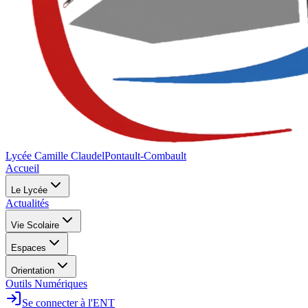
Lycée Camille Claudel
Pontault-Combault
Accueil
Le Lycée
Actualités
Vie Scolaire
Espaces
Orientation
Outils Numériques
Se connecter à l'ENT