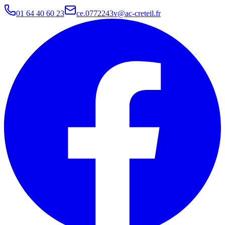
01 64 40 60 23
ce.0772243v@ac-creteil.fr