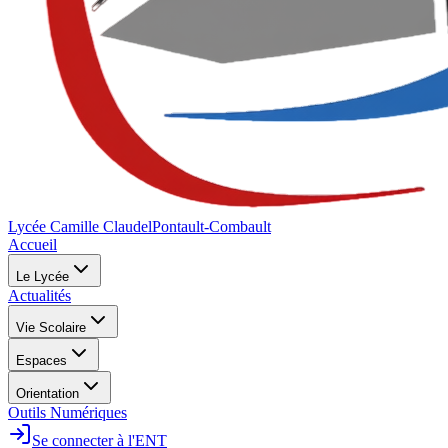
Lycée Camille Claudel
Pontault-Combault
Accueil
Le Lycée
Actualités
Vie Scolaire
Espaces
Orientation
Outils Numériques
Se connecter à l'ENT