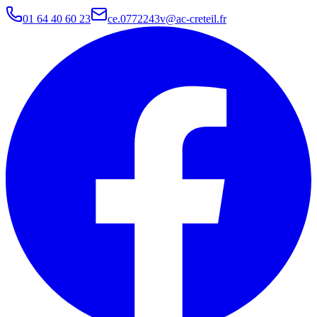
01 64 40 60 23
ce.0772243v@ac-creteil.fr