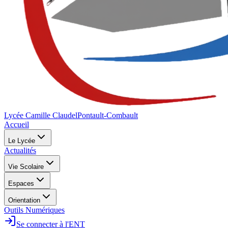
Lycée Camille Claudel
Pontault-Combault
Accueil
Le Lycée
Actualités
Vie Scolaire
Espaces
Orientation
Outils Numériques
Se connecter à l'ENT