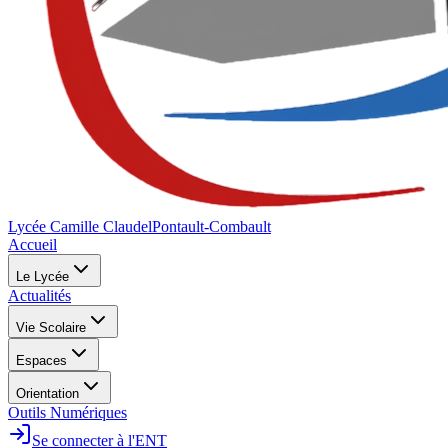
Lycée Camille Claudel
Pontault-Combault
Accueil
Le Lycée
Actualités
Vie Scolaire
Espaces
Orientation
Outils Numériques
Se connecter à l'ENT