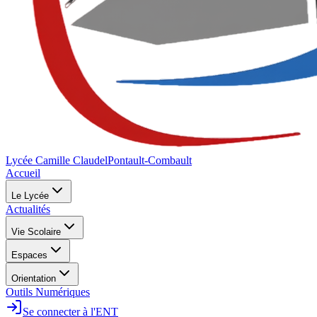
Lycée Camille Claudel
Pontault-Combault
Accueil
Le Lycée
Actualités
Vie Scolaire
Espaces
Orientation
Outils Numériques
Se connecter à l'ENT