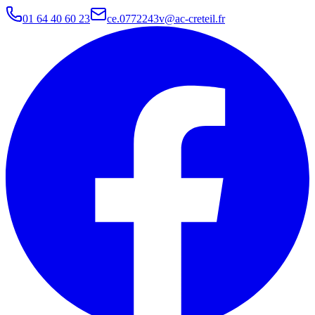
01 64 40 60 23
ce.0772243v@ac-creteil.fr