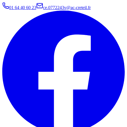
01 64 40 60 23
ce.0772243v@ac-creteil.fr