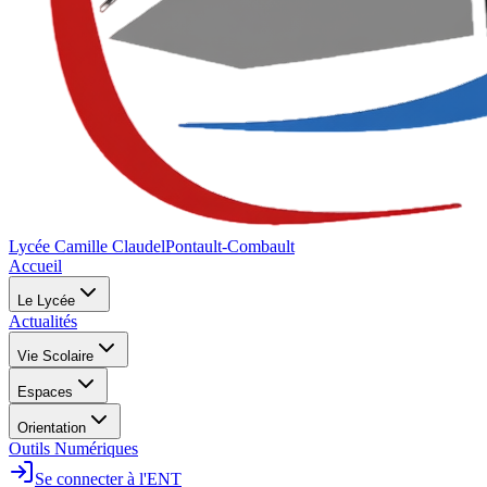
Lycée Camille Claudel
Pontault-Combault
Accueil
Le Lycée
Actualités
Vie Scolaire
Espaces
Orientation
Outils Numériques
Se connecter à l'ENT