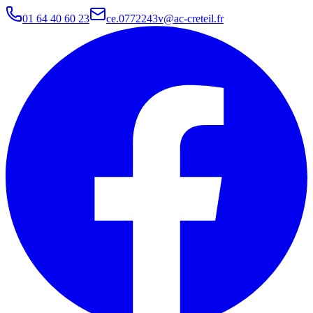
01 64 40 60 23
ce.0772243v@ac-creteil.fr