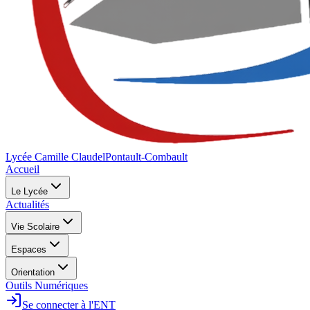
Lycée Camille Claudel
Pontault-Combault
Accueil
Le Lycée
Actualités
Vie Scolaire
Espaces
Orientation
Outils Numériques
Se connecter à l'ENT