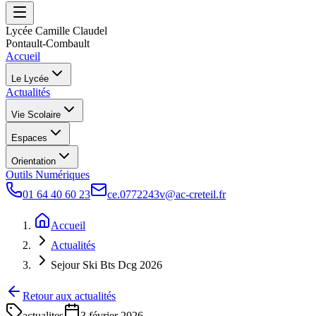
Lycée Camille Claudel
Pontault-Combault
Accueil
Le Lycée
Actualités
Vie Scolaire
Espaces
Orientation
Outils Numériques
01 64 40 60 23
ce.0772243v@ac-creteil.fr
Accueil
Actualités
Sejour Ski Bts Dcg 2026
Retour aux actualités
actualites
3 février 2026