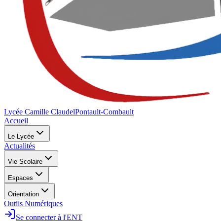
Lycée Camille Claudel
Pontault-Combault
Accueil
Le Lycée
Actualités
Vie Scolaire
Espaces
Orientation
Outils Numériques
Se connecter à l'ENT