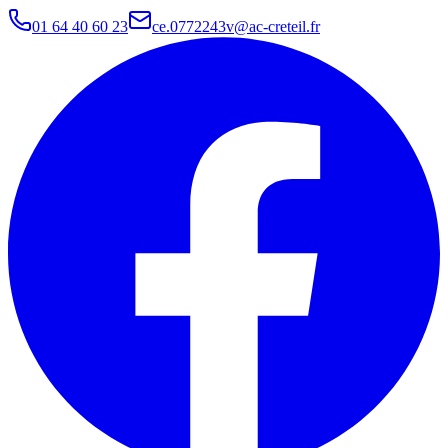
01 64 40 60 23
ce.0772243v@ac-creteil.fr