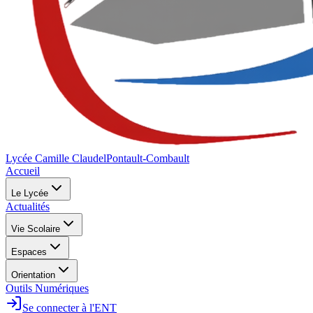
Lycée Camille Claudel
Pontault-Combault
Accueil
Le Lycée
Actualités
Vie Scolaire
Espaces
Orientation
Outils Numériques
Se connecter à l'ENT