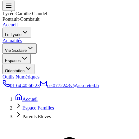
Lycée Camille Claudel
Pontault-Combault
Accueil
Le Lycée
Actualités
Vie Scolaire
Espaces
Orientation
Outils Numériques
01 64 40 60 23
ce.0772243v@ac-creteil.fr
Accueil
Espace Familles
Parents Eleves